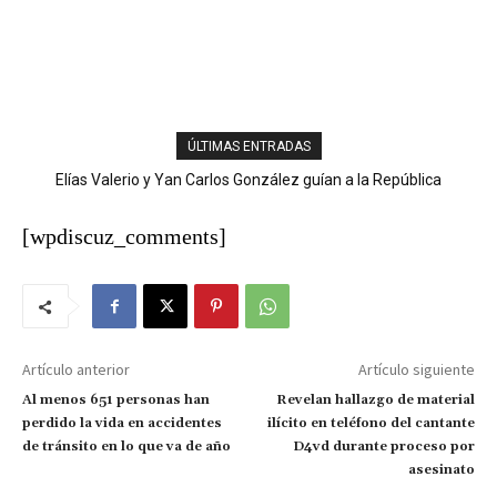
ÚLTIMAS ENTRADAS
Elías Valerio y Yan Carlos González guían a la República
Ladrones cargan con más de RD$100 mil y equipos de un
Dominicana al oro en el softbol masculino
negocio en San José de Ocoa
[wpdiscuz_comments]
Artículo anterior
Artículo siguiente
Al menos 651 personas han
Revelan hallazgo de material
perdido la vida en accidentes
ilícito en teléfono del cantante
de tránsito en lo que va de año
D4vd durante proceso por
asesinato