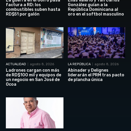
La guerra en el Golfo pasa
Elías Valerio y Yan Carlos
factura a RD: los
González guían a la
combustibles suben hasta
República Dominicana al
RD$51 por galón
oro en el softbol masculino
ACTUALIDAD
agosto 8, 2026
LA REPÚBLICA
agosto 8, 2026
Ladrones cargan con más
Abinader y Delignes
de RD$100 mil y equipos de
liderarán el PRM tras pacto
un negocio en San José de
de plancha única
Ocoa