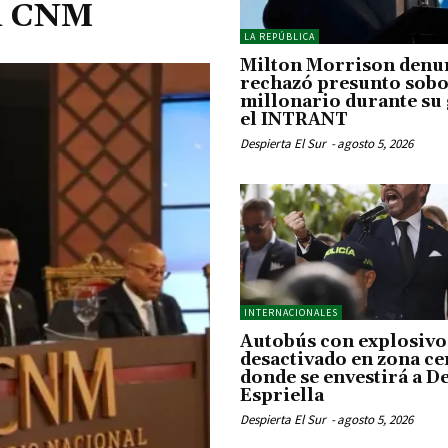
el CNM
LA REPÚBLICA
Milton Morrison denu
rechazó presunto sob
millonario durante su 
el INTRANT
Despierta El Sur
-
agosto 5, 2026
INTERNACIONALES
Autobús con explosivo
desactivado en zona c
donde se envestirá a De
Espriella
Despierta El Sur
-
agosto 5, 2026