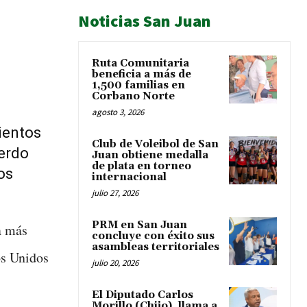
Noticias San Juan
Ruta Comunitaria
beneficia a más de
1,500 familias en
Corbano Norte
agosto 3, 2026
ientos
Club de Voleibol de San
uerdo
Juan obtiene medalla
de plata en torneo
os
internacional
julio 27, 2026
PRM en San Juan
a más
concluye con éxito sus
asambleas territoriales
os Unidos
julio 20, 2026
El Diputado Carlos
Morillo (Chijo), llama a