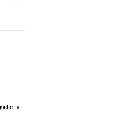
Sitio
web:
gador la