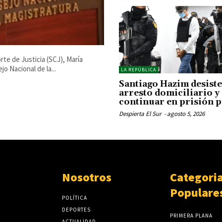
te de Justicia (SCJ), María
o Nacional de la...
LA REPÚBLICA
Santiago Hazim desiste
arresto domiciliario y
continuar en prisión p
Despierta El Sur
-
agosto 5, 2026
Nosotros
Categori
Populare
POLÍTICA
DEPORTES
PRIMERA PLANA
ACTUALIDAD