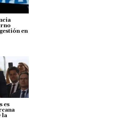
ncia
orno
gestión en
s es
ercana
 la