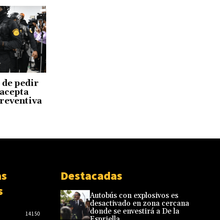
 de pedir
 acepta
reventiva
as
Destacadas
s
Autobús con explosivos es
desactivado en zona cercana
donde se envestirá a De la
14150
Espriella