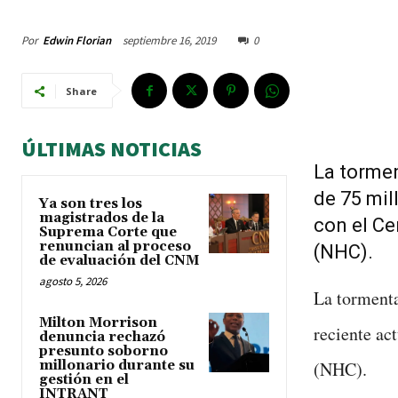
Por
Edwin Florian
septiembre 16, 2019
0
Share
ÚLTIMAS NOTICIAS
La tormen
de 75 mil
Ya son tres los
magistrados de la
con el C
Suprema Corte que
renuncian al proceso
(NHC).
de evaluación del CNM
agosto 5, 2026
La tormenta
Milton Morrison
reciente ac
denuncia rechazó
presunto soborno
millonario durante su
(NHC).
gestión en el
INTRANT