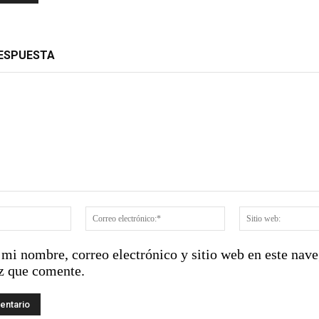
soborno millonario durante su gestión en el
cercana donde se envestirá a De la Espriella
INTRANT
RESPUESTA
:
Nombre:*
Correo
electrónico:*
mi nombre, correo electrónico y sitio web en este nave
z que comente.