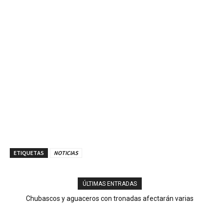
ETIQUETAS
NOTICIAS
ÚLTIMAS ENTRADAS
Chubascos y aguaceros con tronadas afectarán varias
provincias; continúa el calor