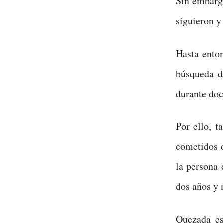
Sin embargo
siguieron y
Hasta enton
búsqueda d
durante doc
Por ello, t
cometidos e
la persona 
dos años y 
Quezada es