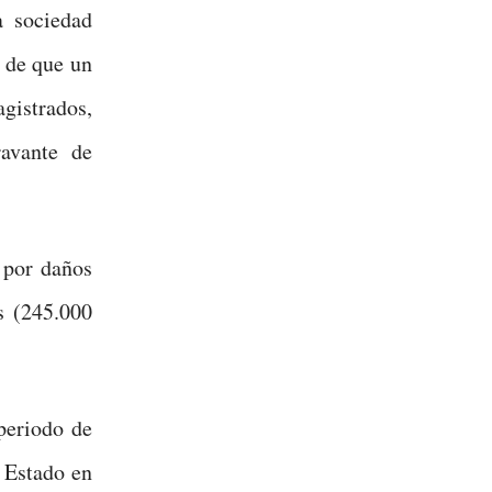
a sociedad
s de que un
gistrados,
avante de
 por daños
s (245.000
periodo de
l Estado en