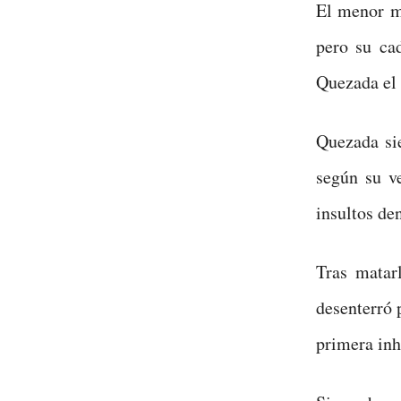
El menor mu
pero su ca
Quezada el
Quezada si
según su ve
insultos de
Tras matar
desenterró 
primera inh