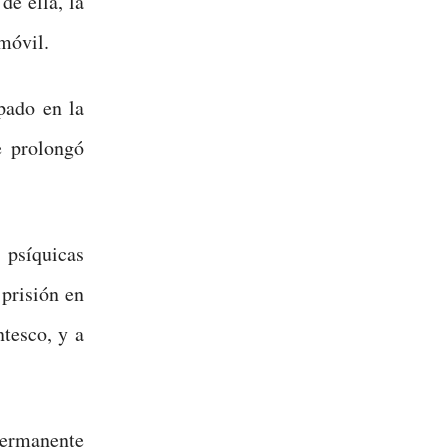
de ella, la
móvil.
pado en la
e prolongó
 psíquicas
 prisión en
ntesco, y a
permanente