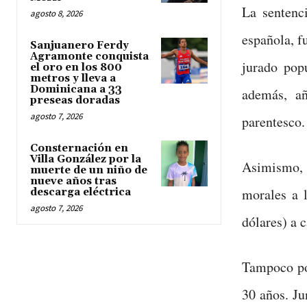
La sentenc
agosto 8, 2026
española, f
Sanjuanero Ferdy
Agramonte conquista
jurado pop
el oro en los 800
metros y lleva a
Dominicana a 33
además, añ
preseas doradas
agosto 7, 2026
parentesco.
Consternación en
Villa González por la
Asimismo, 
muerte de un niño de
nueve años tras
morales a 
descarga eléctrica
agosto 7, 2026
dólares) a c
Tampoco po
30 años. Ju