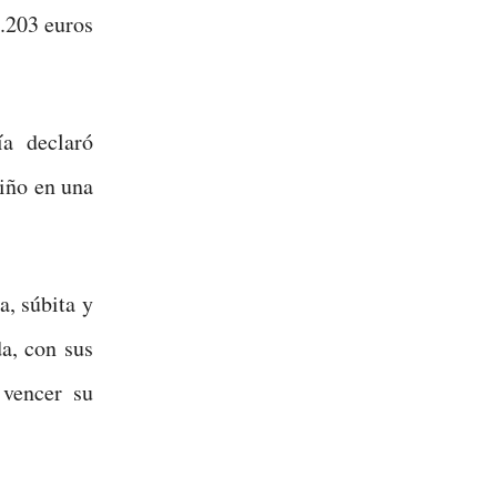
0.203 euros
ía declaró
iño en una
a, súbita y
da, con sus
 vencer su