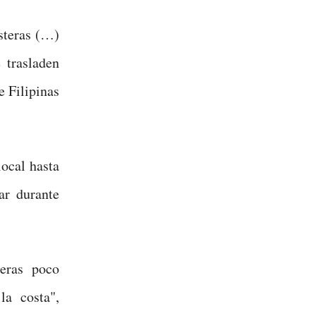
steras (…)
 trasladen
e Filipinas
local hasta
ar durante
eras poco
la costa",