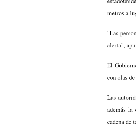
estadounide
metros a lu
"Las perso
alerta", apu
El Gobierno
con olas de 
Las autorid
además la 
cadena de t