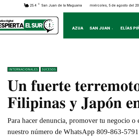
C
miércoles, 5 de agosto del 2
25.4
San Juan de la Maguana
AZUA
SAN JUAN
ELÍAS PI
INTERNACIONALES
SUCESOS
Un fuerte terremot
Filipinas y Japón e
Para hacer denuncia, promover tu negocio o e
nuestro número de WhatsApp 809-863-5791