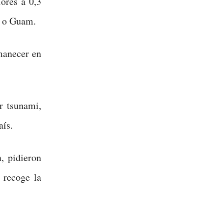
iores a 0,3
u o Guam.
manecer en
r tsunami,
aís.
, pidieron
 recoge la