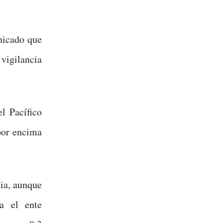
nicado que
vigilancia
l Pacífico
 por encima
sia, aunque
a el ente