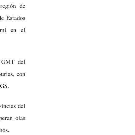
región de
de Estados
ami en el
7 GMT del
Burias, con
SGS.
vincias del
peran olas
hos.