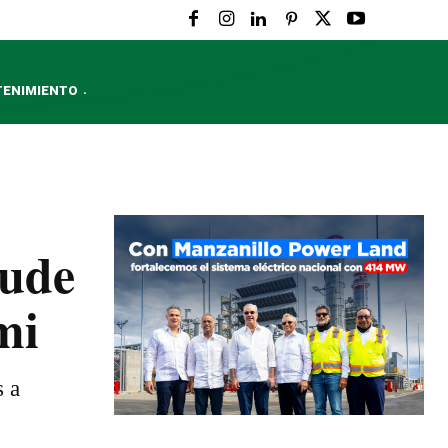
TENIMIENTO
cude
mi
s a