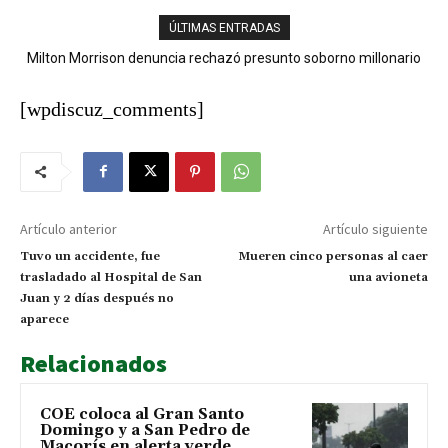
ÚLTIMAS ENTRADAS
Milton Morrison denuncia rechazó presunto soborno millonario
Autobús con explosivos es desactivado en zona cercana donde
durante su gestión en el INTRANT
se envestirá a De la Espriella
[wpdiscuz_comments]
Artículo anterior
Artículo siguiente
Tuvo un accidente, fue
Mueren cinco personas al caer
trasladado al Hospital de San
una avioneta
Juan y 2 días después no
aparece
Relacionados
COE coloca al Gran Santo
Domingo y a San Pedro de
Macorís en alerta verde