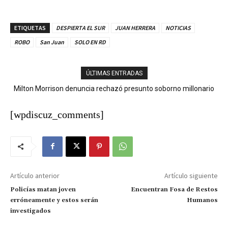
ETIQUETAS
DESPIERTA EL SUR
JUAN HERRERA
NOTICIAS
ROBO
San Juan
SOLO EN RD
ÚLTIMAS ENTRADAS
Milton Morrison denuncia rechazó presunto soborno millonario
durante su gestión en el INTRANT
[wpdiscuz_comments]
Artículo anterior
Artículo siguiente
Policías matan joven
Encuentran Fosa de Restos
erróneamente y estos serán
Humanos
investigados