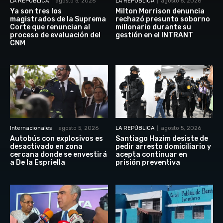
LA REPÚBLICA
agosto 5, 2026
LA REPÚBLICA
agosto 5, 2026
Ya son tres los
Milton Morrison denuncia
magistrados de la Suprema
rechazó presunto soborno
Corte que renuncian al
millonario durante su
proceso de evaluación del
gestión en el INTRANT
CNM
Internacionales
agosto 5, 2026
LA REPÚBLICA
agosto 5, 2026
Autobús con explosivos es
Santiago Hazim desiste de
desactivado en zona
pedir arresto domiciliario y
cercana donde se envestirá
acepta continuar en
a De la Espriella
prisión preventiva