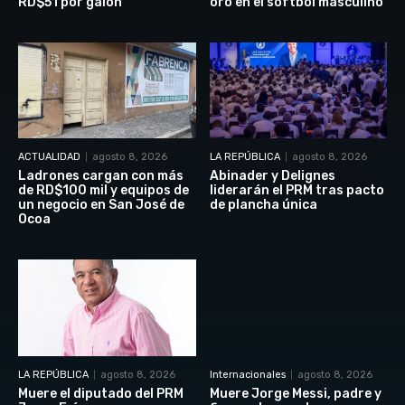
RD$51 por galón
oro en el softbol masculino
ACTUALIDAD
agosto 8, 2026
LA REPÚBLICA
agosto 8, 2026
Ladrones cargan con más
Abinader y Delignes
de RD$100 mil y equipos de
liderarán el PRM tras pacto
un negocio en San José de
de plancha única
Ocoa
LA REPÚBLICA
agosto 8, 2026
Internacionales
agosto 8, 2026
Muere el diputado del PRM
Muere Jorge Messi, padre y