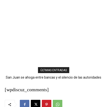
ÚLTIMAS ENTRADAS
San Juan se ahoga entre bancas y el silencio de las autoridades
Chubascos matutinos y aguaceros con tronadas marcarán las
condiciones del tiempo este jueves
[wpdiscuz_comments]