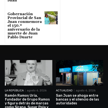
Juan
Gobernación
Provincial de San
Juan conmemora
el 150.º
aniversario de la
muerte de Juan
Pablo Duarte
LA REPÚBLICA
agosto 6, 2026
ACTUALIDAD
agosto 6, 2026
Ramón Ramos Uría,
San Juan se ahoga entre
fundador de Grupo Ramos
bancas y el silencio de las
y figura detrás de marcas
autoridades
como Sirena, Super Pola y