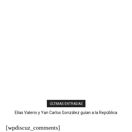
ÚLTIMAS ENTRADAS
Elías Valerio y Yan Carlos González guían a la República
Ladrones cargan con más de RD$100 mil y equipos de un
Dominicana al oro en el softbol masculino
negocio en San José de Ocoa
[wpdiscuz_comments]