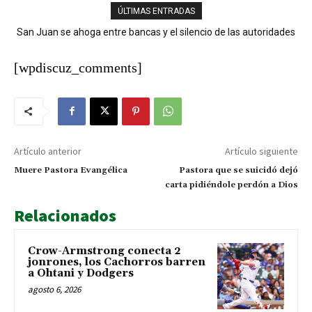
ÚLTIMAS ENTRADAS
San Juan se ahoga entre bancas y el silencio de las autoridades
Chubascos matutinos y aguaceros con tronadas marcarán las
condiciones del tiempo este jueves
[wpdiscuz_comments]
Artículo anterior
Artículo siguiente
Muere Pastora Evangélica
Pastora que se suicidó dejó
carta pidiéndole perdón a Dios
Relacionados
Crow-Armstrong conecta 2
jonrones, los Cachorros barren
a Ohtani y Dodgers
agosto 6, 2026