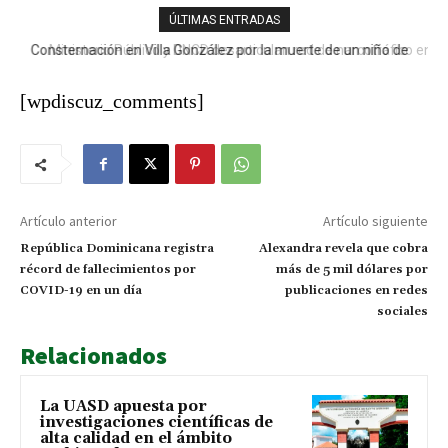
ÚLTIMAS ENTRADAS
Consternación en Villa González por la muerte de un niño de
Ministerio Público y DNCD desarticulan red de narcotráfico en
nueve años tras descarga eléctrica
Operación LGTCA
[wpdiscuz_comments]
Artículo anterior
Artículo siguiente
República Dominicana registra
Alexandra revela que cobra
récord de fallecimientos por
más de 5 mil dólares por
COVID-19 en un día
publicaciones en redes
sociales
Relacionados
La UASD apuesta por
investigaciones científicas de
alta calidad en el ámbito