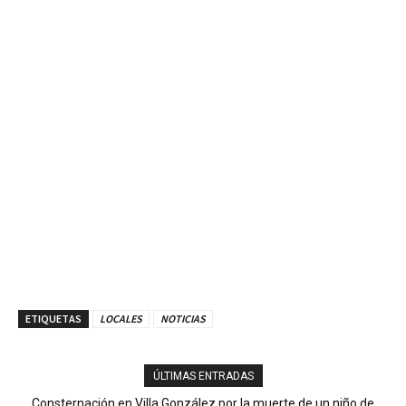
ETIQUETAS
LOCALES
NOTICIAS
ÚLTIMAS ENTRADAS
Consternación en Villa González por la muerte de un niño de
Ministerio Público y DNCD desarticulan red de narcotráfico en