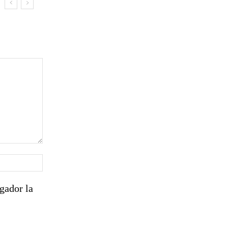
Sitio
web:
gador la