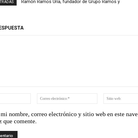
Ramón Ramos Uría, fundador de Grupo Ramos y
San Juan se ahoga entre bancas y el silencio de
NTRADAS
figura detrás de marcas como Sirena, Super Pola
las autoridades
y Aprezio, falleció.
RESPUESTA
:
Nombre:*
Correo
electrónico:*
mi nombre, correo electrónico y sitio web en este nave
z que comente.