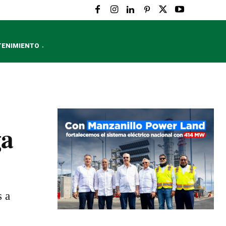
TENIMIENTO
ga
s a