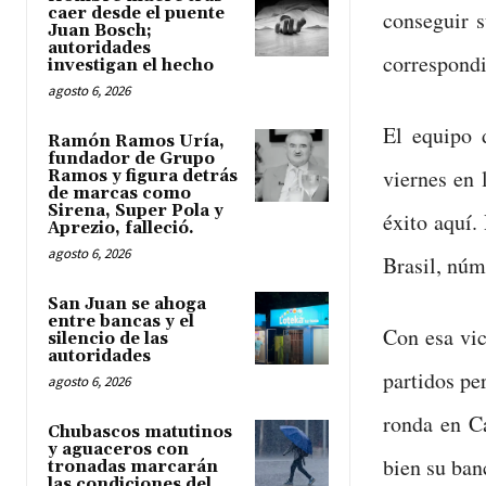
caer desde el puente
conseguir s
Juan Bosch;
autoridades
correspondi
investigan el hecho
agosto 6, 2026
El equipo 
Ramón Ramos Uría,
fundador de Grupo
viernes en 
Ramos y figura detrás
de marcas como
Sirena, Super Pola y
éxito aquí.
Aprezio, falleció.
agosto 6, 2026
Brasil, núm
San Juan se ahoga
entre bancas y el
Con esa vic
silencio de las
autoridades
partidos pe
agosto 6, 2026
ronda en C
Chubascos matutinos
y aguaceros con
bien su ban
tronadas marcarán
las condiciones del