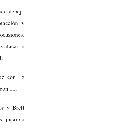
ado debajo
eacción y
casiones,
z atacaron
l.
nez con 18
con 11.
os y Brett
s, puso su