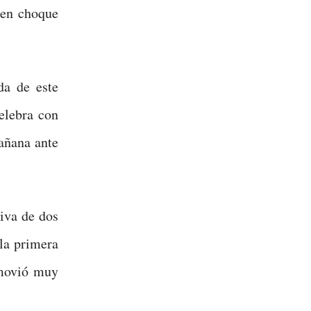
 en choque
da de este
elebra con
mañana ante
tiva de dos
 la primera
 movió muy