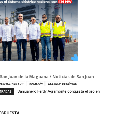
 San Juan de la Maguana / Noticias de San Juan
DESPIERTA EL SUR
VIOLACIÓN
VIOLENCIA DE GÉNERO
Consternación en Villa González por la muerte de
NTRADAS
un niño de nueve años tras descarga eléctrica
RESPUESTA