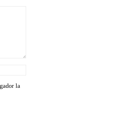
Sitio
web:
gador la