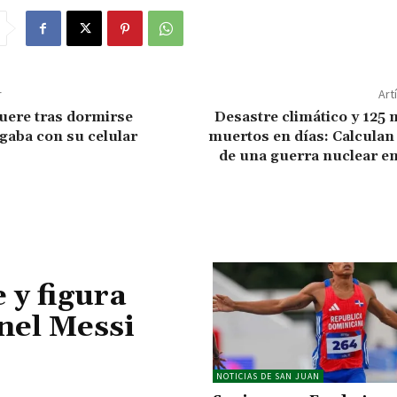
r
Art
uere tras dormirse
Desastre climático y 125 
gaba con su celular
muertos en días: Calculan
de una guerra nuclear en
 y figura
onel Messi
NOTICIAS DE SAN JUAN