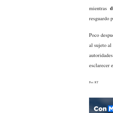
d
mientras
resguardo p
Poco despué
al sujeto a
autoridad
esclarecer 
Por: RT