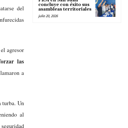
PRM en San Juan
concluye con éxito sus
atarse del
asambleas territoriales
julio 20, 2026
furecidas
 el agresor
forzar las
llamaron a
a turba. Un
eniendo al
eguridad