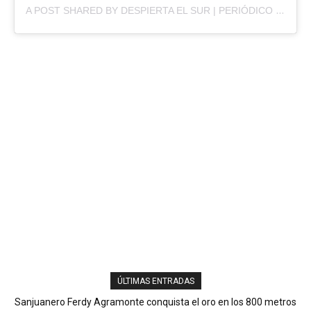
A POST SHARED BY DESPIERTA EL SUR | PERIÓDICO DIGITAL (@DESPIERTAELSURR)
ÚLTIMAS ENTRADAS
Sanjuanero Ferdy Agramonte conquista el oro en los 800 metros