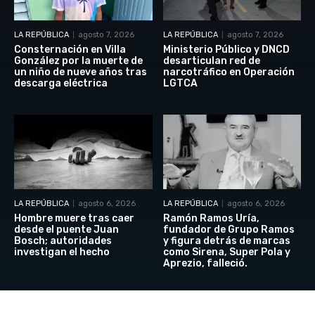
LA REPÚBLICA
agosto 7, 2026
LA REPÚBLICA
agosto 7, 2026
Consternación en Villa
Ministerio Público y DNCD
González por la muerte de
desarticulan red de
un niño de nueve años tras
narcotráfico en Operación
descarga eléctrica
LGTCA
LA REPÚBLICA
agosto 6, 2026
LA REPÚBLICA
agosto 6, 2026
Hombre muere tras caer
Ramón Ramos Uría,
desde el puente Juan
fundador de Grupo Ramos
Bosch; autoridades
y figura detrás de marcas
investigan el hecho
como Sirena, Super Pola y
Aprezio, falleció.