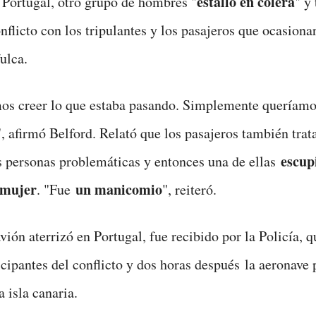
estalló en cólera
n Portugal, otro grupo de hombres "
" y
nflicto con los tripulantes y los pasajeros que ocasiona
ulca.
s creer lo que estaba pasando. Simplemente queríamos
, afirmó Belford. Relató que los pasajeros también trat
escupi
s personas problemáticas y entonces una de ellas
 mujer
un manicomio
. "Fue
", reiteró.
vión aterrizó en Portugal, fue recibido por la Policía, 
ticipantes del conflicto y dos horas después la aeronave 
a isla canaria.