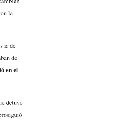
 también
ron la
 ir de
aban de
ó en el
que detuvo
prosiguió