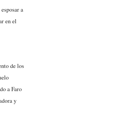
 esposar a
r en el
nto de los
uelo
do a Faro
adora y