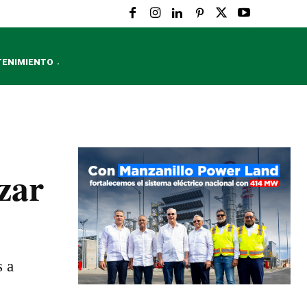
TENIMIENTO
zar
s a