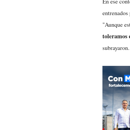
En ese conte
entrenados 
"Aunque est
toleramos 
subrayaron.