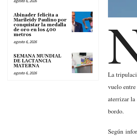
agosto 6, 2026
Abinader felicita a
Marileidy Paulino por
conquistar la medalla
de oro en los 400
metros
agosto 6, 2026
SEMANA MUNDIAL
DE LACTANCIA
MATERNA
La tripulac
agosto 6, 2026
vuelo entre
aterrizar l
bordo.
Según info