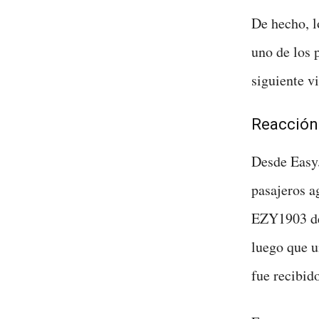
De hecho, 
uno de los 
siguiente v
Reacción
Desde EasyJ
pasajeros a
EZY1903 des
luego que u
fue recibido