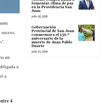
fomentar clima de paz
en la Providencia San
Juan
julio 20, 2026
ente
Gobernación
Provincial de San Juan
l suceso,
conmemora el 150.º
aniversario de la
o".
muerte de Juan Pablo
Duarte
julio 15, 2026
aba un
obligada a
tó a
entre 4