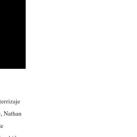
terrizaje
e, Nathan
de