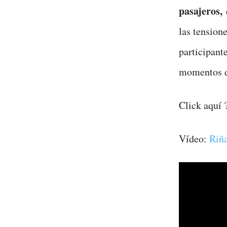
pasajeros,
q
las tensione
participante
momentos de
Click aquí 
Vídeo:
Riña