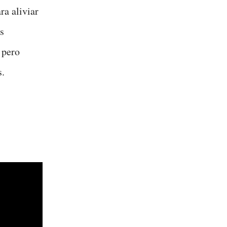
ra aliviar
s
 pero
s.