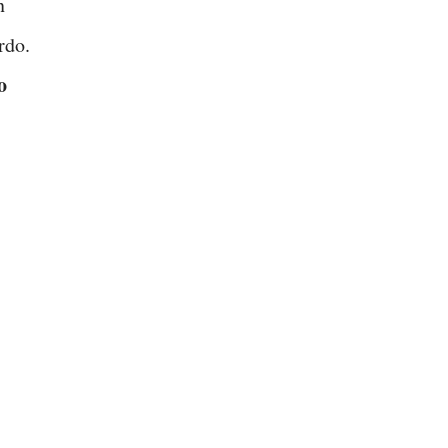
n
rdo.
o