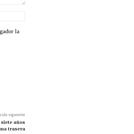
Sitio
web:
gador la
ículo siguiente
 siete años
oma trasera