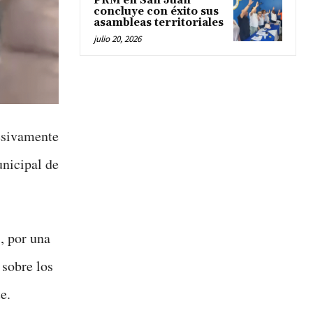
PRM en San Juan
concluye con éxito sus
asambleas territoriales
julio 20, 2026
esivamente
unicipal de
, por una
 sobre los
e.