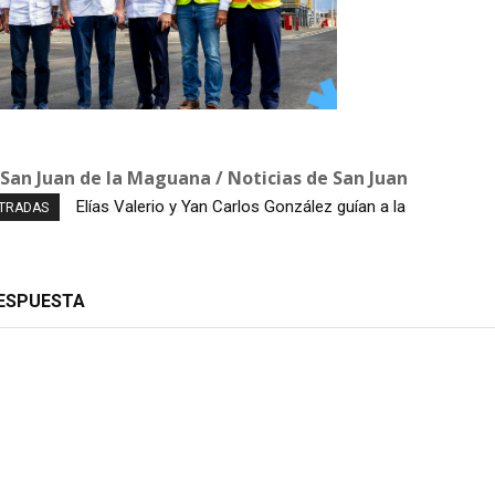
 San Juan de la Maguana / Noticias de San Juan
Ladrones cargan con más de RD$100 mil y
NTRADAS
equipos de un negocio en San José de Ocoa
RESPUESTA