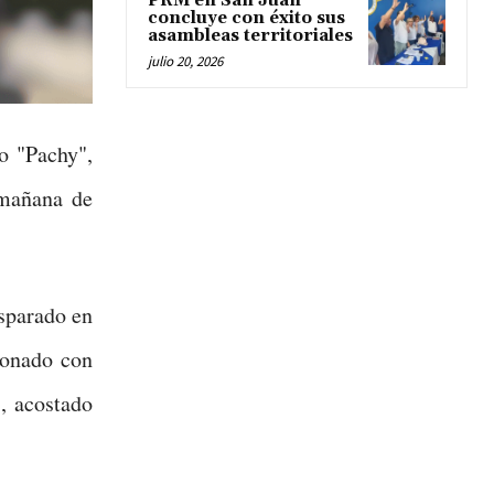
PRM en San Juan
concluye con éxito sus
asambleas territoriales
julio 20, 2026
o "Pachy",
 mañana de
sparado en
ionado con
, acostado