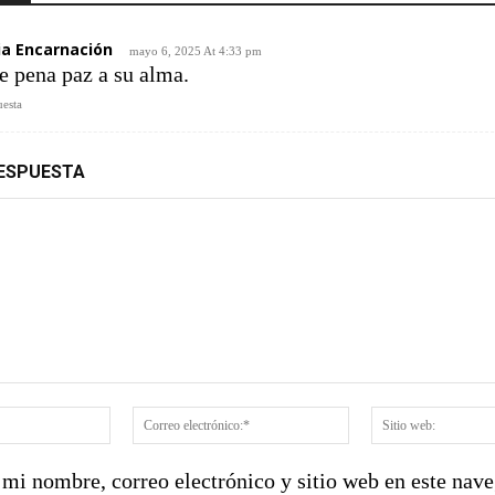
ia Encarnación
mayo 6, 2025 At 4:33 pm
e pena paz a su alma.
esta
RESPUESTA
:
Nombre:*
Correo
electrónico:*
mi nombre, correo electrónico y sitio web en este nave