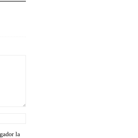
Sitio
web:
gador la