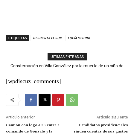
ETIQUETAS
DESPIERTA EL SUR
LUCÍA MEDINA
ÚLTIMAS ENTRADAS
Consternación en Villa González por la muerte de un niño de
Ministerio Público y DNCD desarticulan red de narcotráfico en
nueve años tras descarga eléctrica
Operación LGTCA
[wpdiscuz_comments]
Artículo anterior
Artículo siguiente
Camión con logo JCE entra a
Candidatos presidenciales
comando de Gonzalo y la
rinden cuentas de sus gastos