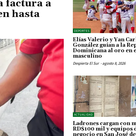
a factura a
en hasta
DEPORTES
Elías Valerio y Yan Car
González guían a la Re
Dominicana al oro en e
masculino
Despierta El Sur
-
agosto 8, 2026
ACTUALIDAD
Ladrones cargan con m
RD$100 mil y equipos 
negocio en San José d