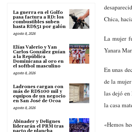
desapareci
La guerra en el Golfo
pasa factura a RD: los
Chica, haci
combustibles suben
hasta RD$51 por galón
agosto 8, 2026
La mujer f
Elías Valerio y Yan
Yanara Mart
Carlos González guían
a la República
Dominicana al oro en
el softbol masculino
En unas dec
agosto 8, 2026
de la mujer
Ladrones cargan con
más de RD$100 mil y
las dejó en
equipos de un negocio
en San José de Ocoa
la casa mat
agosto 8, 2026
Abinader y Delignes
«Hemos hech
liderarán el PRM tras
pacto de plancha