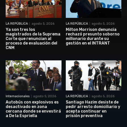
LA REPÚBLICA
agosto 5, 2026
LA REPÚBLICA
agosto 5, 2026
Ya son tres los
Milton Morrison denuncia
magistrados de la Suprema
rechazó presunto soborno
Corte que renuncian al
millonario durante su
proceso de evaluación del
gestión en el INTRANT
CNM
Internacionales
agosto 5, 2026
LA REPÚBLICA
agosto 5, 2026
Autobús con explosivos es
Santiago Hazim desiste de
desactivado en zona
pedir arresto domiciliario y
cercana donde se envestirá
acepta continuar en
a De la Espriella
prisión preventiva