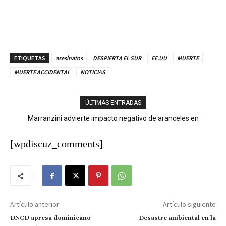
ETIQUETAS
asesinatos
DESPIERTA EL SUR
EE.UU
MUERTE
MUERTE ACCIDENTAL
NOTICIAS
ÚLTIMAS ENTRADAS
Marranzini advierte impacto negativo de aranceles en
exportaciones a EE. UU.; Gobierno garantiza acciones
[wpdiscuz_comments]
Artículo anterior
Artículo siguiente
DNCD apresa dominicano
Desastre ambiental en la