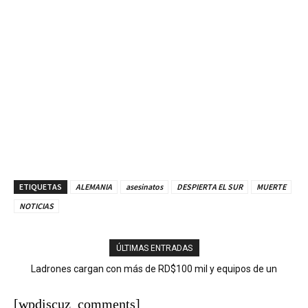
ETIQUETAS
ALEMANIA
asesinatos
DESPIERTA EL SUR
MUERTE
NOTICIAS
ÚLTIMAS ENTRADAS
Ladrones cargan con más de RD$100 mil y equipos de un
negocio en San José de Ocoa
[wpdiscuz_comments]