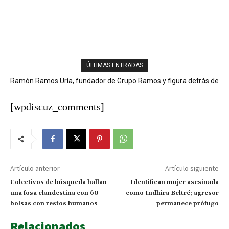
ÚLTIMAS ENTRADAS
Ramón Ramos Uría, fundador de Grupo Ramos y figura detrás de
San Juan se ahoga entre bancas y el silencio de las autoridades
marcas como Sirena, Super Pola y Aprezio, falleció.
[wpdiscuz_comments]
Artículo anterior
Artículo siguiente
Colectivos de búsqueda hallan
Identifican mujer asesinada
una fosa clandestina con 60
como Indhira Beltré; agresor
bolsas con restos humanos
permanece prófugo
Relacionados