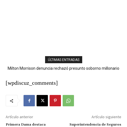
ÚLTIMAS ENTRADAS
Milton Morrison denuncia rechazó presunto soborno millonario
Autobús con explosivos es desactivado en zona cercana donde
durante su gestión en el INTRANT
se envestirá a De la Espriella
[wpdiscuz_comments]
Artículo anterior
Artículo siguiente
Primera Dama destaca
Superintendencia de Seguros