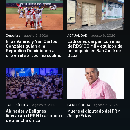
Deportes
agosto 8, 2026
ACTUALIDAD
agosto 8, 2026
Elías Valerio y Yan Carlos
Ladrones cargan con más
González guían a la
de RD$100 mil y equipos de
República Dominicana al
un negocio en San José de
oro en el softbol masculino
Ocoa
LA REPÚBLICA
agosto 8, 2026
LA REPÚBLICA
agosto 8, 2026
Abinader y Delignes
Muere el diputado del PRM
liderarán el PRM tras pacto
Jorge Frías
de plancha única