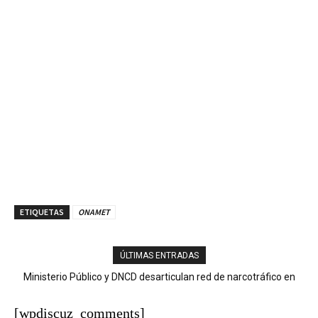
ETIQUETAS
ONAMET
ÚLTIMAS ENTRADAS
Ministerio Público y DNCD desarticulan red de narcotráfico en
Hombre muere tras caer desde el puente Juan Bosch;
autoridades investigan el hecho
Operación LGTCA
[wpdiscuz_comments]