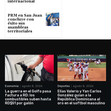
internacional
PRM en San Juan
concluye con
éxito sus
asambleas
territoriales
Economía
agosto 8, 2026
Deportes
agosto 8, 2026
La guerra en el Golfo pasa
Elías Valerio y Yan Carlos
factura a RD: los
González guían a la
combustibles suben hasta
República Dominicana al
RD$51 por galón
oro en el softbol masculino