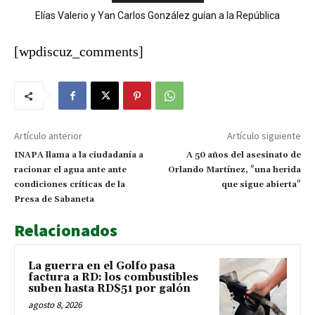
Elías Valerio y Yan Carlos González guían a la República
Ladrones cargan con más de RD$100 mil y equipos de un
Dominicana al oro en el softbol masculino
negocio en San José de Ocoa
[wpdiscuz_comments]
Artículo anterior
Artículo siguiente
INAPA llama a la ciudadanía a
A 50 años del asesinato de
racionar el agua ante ante
Orlando Martínez, "una herida
condiciones críticas de la
que sigue abierta"
Presa de Sabaneta
Relacionados
La guerra en el Golfo pasa
factura a RD: los combustibles
suben hasta RD$51 por galón
agosto 8, 2026