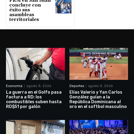
PRM en San Juan
concluye con
éxito sus
asambleas
territoriales
Economía
agosto 8, 2026
Deportes
agosto 8, 2026
La guerra en el Golfo pasa
Elías Valerio y Yan Carlos
factura a RD: los
González guían a la
combustibles suben hasta
República Dominicana al
RD$51 por galón
oro en el softbol masculino