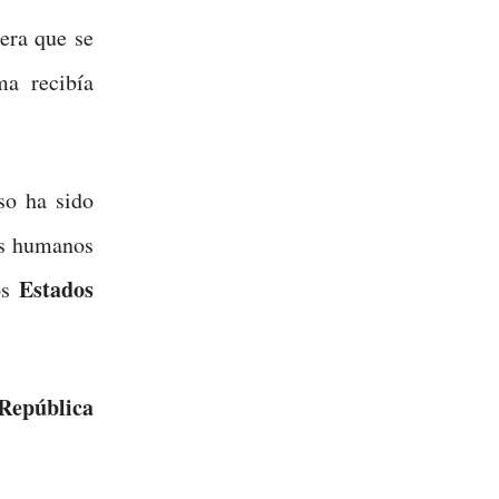
tera que se
ma recibía
so ha sido
os humanos
Estados
los
epública