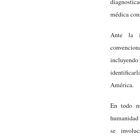
diagnostica
médica cons
Ante la i
convencio
incluyendo 
identificar
América.
En todo mo
humanidad y
se involuc