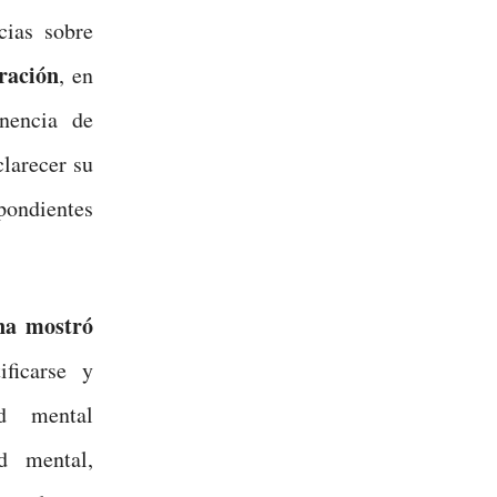
cias sobre
ración
, en
nencia de
clarecer su
pondientes
na mostró
ificarse y
d mental
d mental,