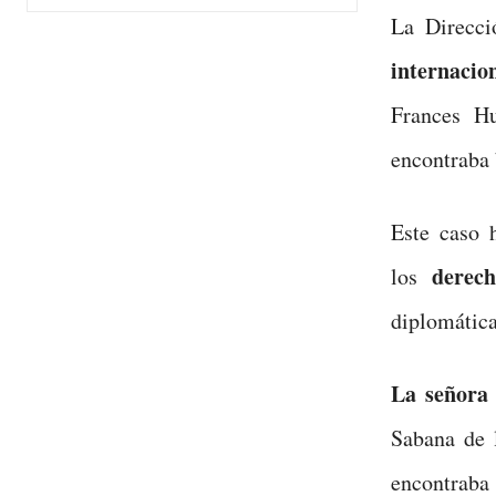
La Direcci
internaci
Frances Hu
encontraba 
Este caso 
derec
los
diplomátic
La señora
Sabana de
encontraba