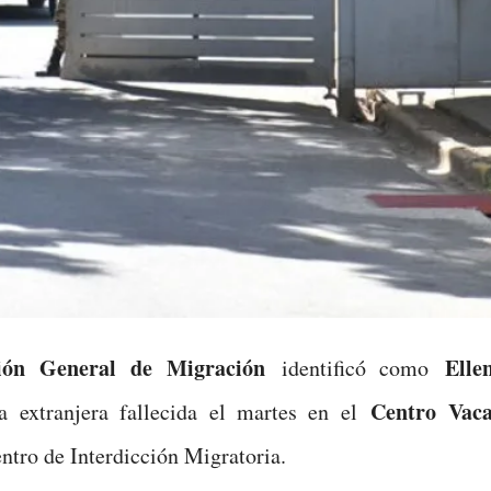
ón General de Migración
Elle
identificó como
Centro Vaca
 extranjera fallecida el martes en el
tro de Interdicción Migratoria.