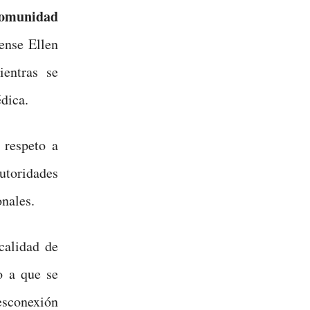
comunidad
ense Ellen
entras se
dica.
 respeto a
utoridades
nales.
calidad de
o a que se
esconexión