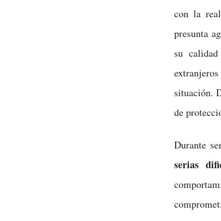
con la rea
presunta ag
su calidad
extranjeros 
situación. 
de protecci
Durante sem
serias dif
comporta
compromet