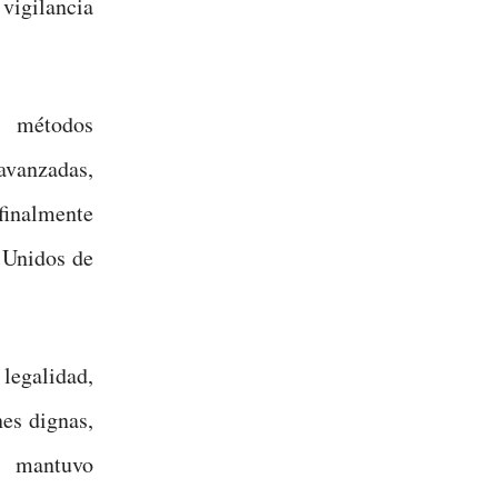
 vigilancia
r métodos
vanzadas,
finalmente
s Unidos de
egalidad,
es dignas,
e mantuvo