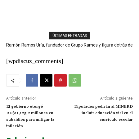
ÚLTIMAS ENTRADAS
Ramón Ramos Uría, fundador de Grupo Ramos y figura detrás de
San Juan se ahoga entre bancas y el silencio de las autoridades
marcas como Sirena, Super Pola y Aprezio, falleció.
[wpdiscuz_comments]
Artículo anterior
Artículo siguiente
El gobierno otorgó
Diputados pedirán al MINERD
RD$11,125.2 millones en
incluir educación vial en el
subsidios para mitigar la
currículo escolar
inflación