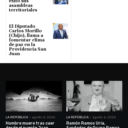
éxito sus
asambleas
territoriales
El Diputado
Carlos Morillo
(Chijo), llama a
fomentar clima
de paz en la
Providencia San
Juan
LA REPÚBLICA
agosto 6, 2026
LA REPÚBLICA
agosto 6, 2026
Hombre muere tras caer
Ramón Ramos Uría,
desde el puente Juan
fundador de Grupo Ramos