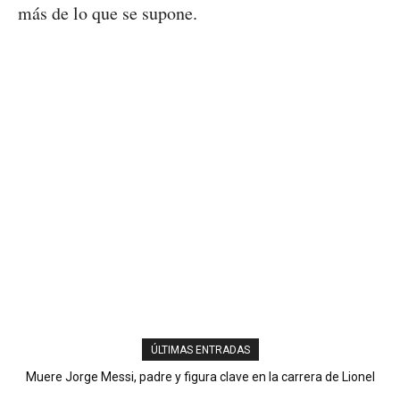
más de lo que se supone.
ÚLTIMAS ENTRADAS
Muere Jorge Messi, padre y figura clave en la carrera de Lionel
Sanjuanero Ferdy Agramonte conquista el oro en los 800 metros
y lleva a Dominicana a 33 preseas doradas
Messi