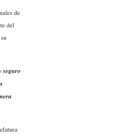
nales de
te del
 su
y seguro
a
imera
efatura