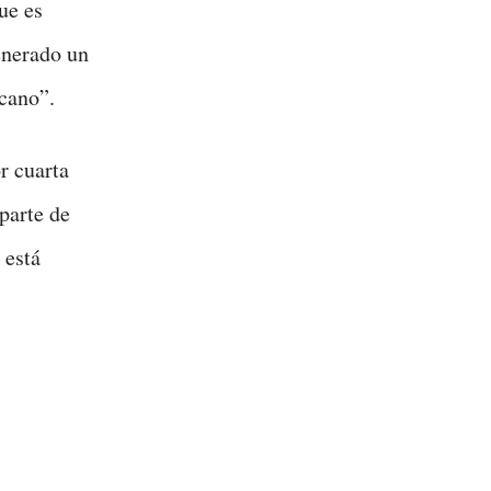
ue es
generado un
cano”.
r cuarta
 parte de
 está