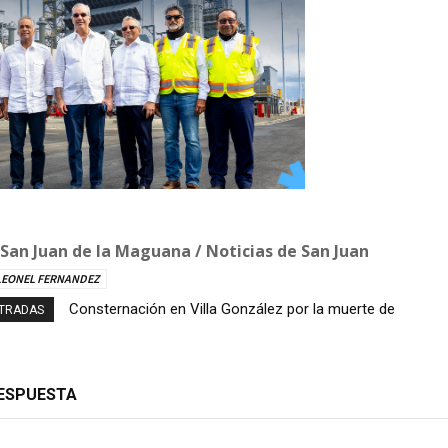
 San Juan de la Maguana / Noticias de San Juan
LEONEL FERNANDEZ
Consternación en Villa González por la muerte de
Ministerio Público y DNCD desarticulan red de
NTRADAS
un niño de nueve años tras descarga eléctrica
narcotráfico en Operación LGTCA
RESPUESTA