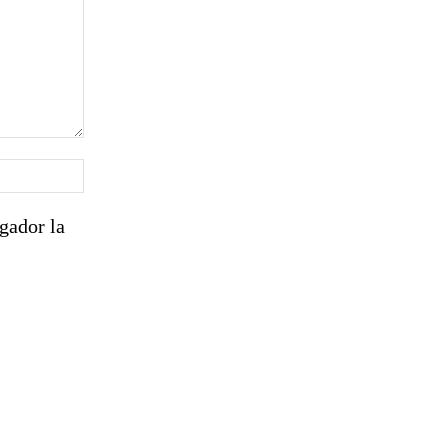
Sitio
web:
gador la