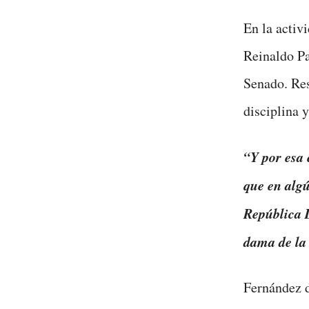
En la activ
Reinaldo Pa
Senado. Res
disciplina 
“Y por esa 
que en alg
República 
dama de la
Fernández d