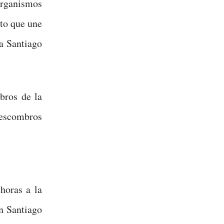
organismos
ito que une
 a Santiago
bros de la
s escombros
horas a la
n Santiago