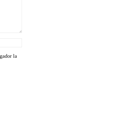
Sitio
web:
gador la