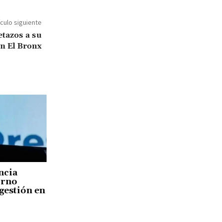
ículo siguiente
tazos a su
n El Bronx
ncia
orno
gestión en