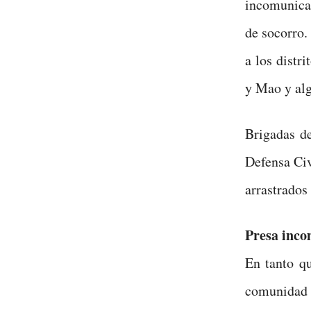
incomunica
de socorro.
a los distr
y Mao y alg
Brigadas de
Defensa Civi
arrastrados
Presa inc
En tanto q
comunidad d