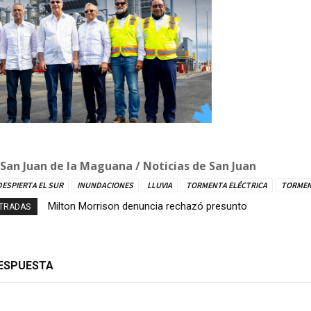
 San Juan de la Maguana / Noticias de San Juan
DESPIERTA EL SUR
INUNDACIONES
LLUVIA
TORMENTA ELÉCTRICA
TORMEN
Milton Morrison denuncia rechazó presunto
Autobús con explosivos es desactivado en zona
NTRADAS
soborno millonario durante su gestión en el
cercana donde se envestirá a De la Espriella
INTRANT
RESPUESTA