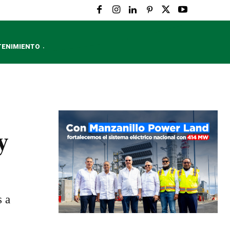
TENIMIENTO
y
s a