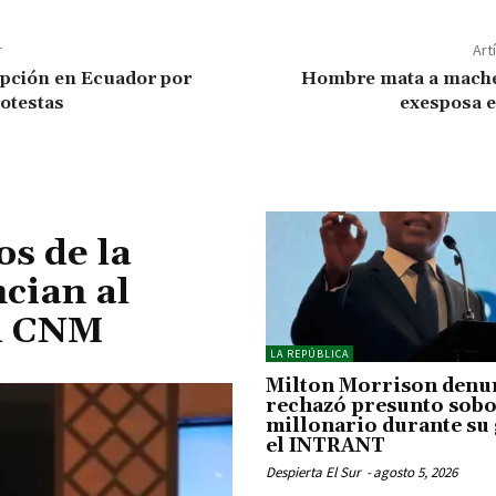
r
Art
pción en Ecuador por
Hombre mata a mache
rotestas
exesposa e
os de la
cian al
el CNM
LA REPÚBLICA
Milton Morrison denu
rechazó presunto sob
millonario durante su 
el INTRANT
Despierta El Sur
-
agosto 5, 2026