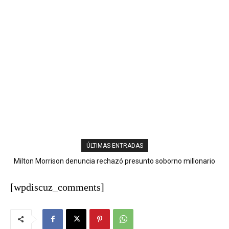
ÚLTIMAS ENTRADAS
Milton Morrison denuncia rechazó presunto soborno millonario
Autobús con explosivos es desactivado en zona cercana donde
durante su gestión en el INTRANT
se envestirá a De la Espriella
[wpdiscuz_comments]