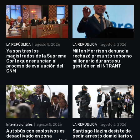
LA REPÚBLICA
agosto 5, 2026
LA REPÚBLICA
agosto 5, 2026
Ya son tres los
Milton Morrison denuncia
magistrados de la Suprema
rechazó presunto soborno
Corte que renuncian al
millonario durante su
proceso de evaluación del
gestión en el INTRANT
CNM
Internacionales
agosto 5, 2026
LA REPÚBLICA
agosto 5, 2026
Autobús con explosivos es
Santiago Hazim desiste de
desactivado en zona
pedir arresto domiciliario y