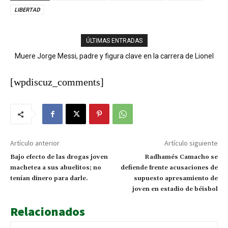
LIBERTAD
ÚLTIMAS ENTRADAS
Muere Jorge Messi, padre y figura clave en la carrera de Lionel
Sanjuanero Ferdy Agramonte conquista el oro en los 800 metros
y lleva a Dominicana a 33 preseas doradas
Messi
[wpdiscuz_comments]
Artículo anterior
Artículo siguiente
Bajo efecto de las drogas joven
Radhamés Camacho se
machetea a sus abuelitos; no
defiende frente acusaciones de
tenían dinero para darle.
supuesto apresamiento de
joven en estadio de béisbol
Relacionados