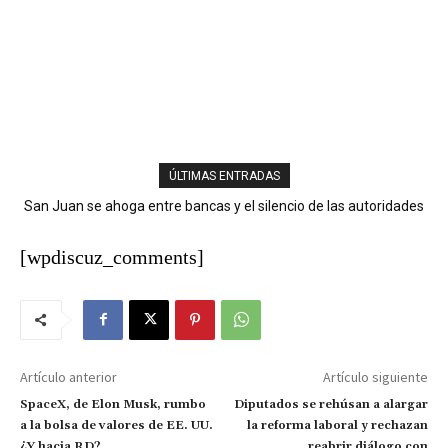
ÚLTIMAS ENTRADAS
San Juan se ahoga entre bancas y el silencio de las autoridades
Chubascos matutinos y aguaceros con tronadas marcarán las
condiciones del tiempo este jueves
[wpdiscuz_comments]
Artículo anterior
Artículo siguiente
SpaceX, de Elon Musk, rumbo
Diputados se rehúsan a alargar
a la bolsa de valores de EE. UU.
la reforma laboral y rechazan
¿Y hacia RD?
reabrir diálogo con