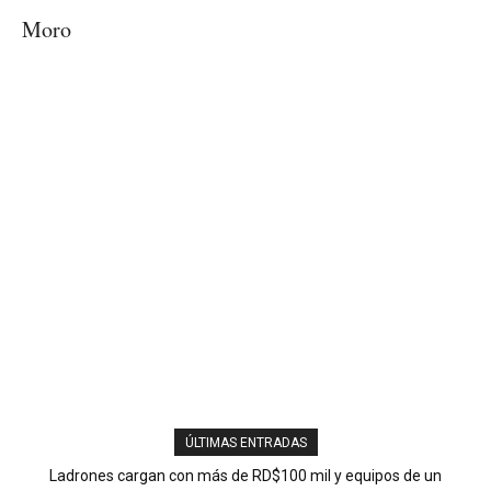
Moro
ÚLTIMAS ENTRADAS
Abinader y Delignes liderarán el PRM tras pacto de plancha única
Ladrones cargan con más de RD$100 mil y equipos de un