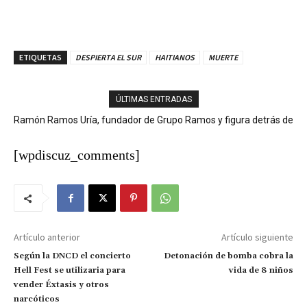
ETIQUETAS
DESPIERTA EL SUR
HAITIANOS
MUERTE
ÚLTIMAS ENTRADAS
Ramón Ramos Uría, fundador de Grupo Ramos y figura detrás de
marcas como Sirena, Super Pola y Aprezio, falleció.
[wpdiscuz_comments]
Artículo anterior
Artículo siguiente
Según la DNCD el concierto
Detonación de bomba cobra la
Hell Fest se utilizaria para
vida de 8 niños
vender Éxtasis y otros
narcóticos