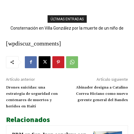
ÚLTIMAS ENTRADAS
Consternación en Villa González por la muerte de un niño de
Ministerio Público y DNCD desarticulan red de narcotráfico en
nueve años tras descarga eléctrica
Operación LGTCA
[wpdiscuz_comments]
Artículo anterior
Artículo siguiente
Drones suicidas: una
Abinader designa a Catalino
estrategia de seguridad con
Correa Hiciano como nuevo
centenares de muertos y
gerente general del Bandex
heridos en Haití
Relacionados