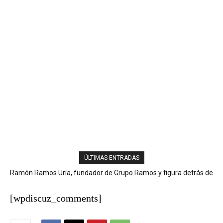
ÚLTIMAS ENTRADAS
Ramón Ramos Uría, fundador de Grupo Ramos y figura detrás de
marcas como Sirena, Super Pola y Aprezio, falleció.
[wpdiscuz_comments]