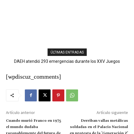
ÚLTIMAS ENTRADAS
La guerra en el Golfo pasa factura a RD: los combustibles suben
DAEH atendió 293 emergencias durante los XXV Juegos
Centroamericanos; 175 pacientes fueron trasladados a centros
hasta RD$51 por galón
de salud
[wpdiscuz_comments]
Artículo anterior
Artículo siguiente
Cuando murió Franco en 1975
Derriban vallas metálicas
el mundo dudaba
soldadas en el Palacio Nacional
razonablemente del futuro de
en protesta de la 'Generación Z'