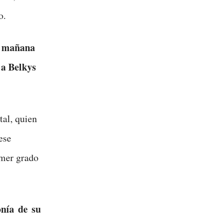
o.
a mañana
 a Belkys
al, quien
ese
mer grado
nía de su