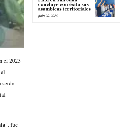
PRM en San Juan
concluye con éxito sus
asambleas territoriales
julio 20, 2026
n el 2023
 el
 serán
tal
la
", fue