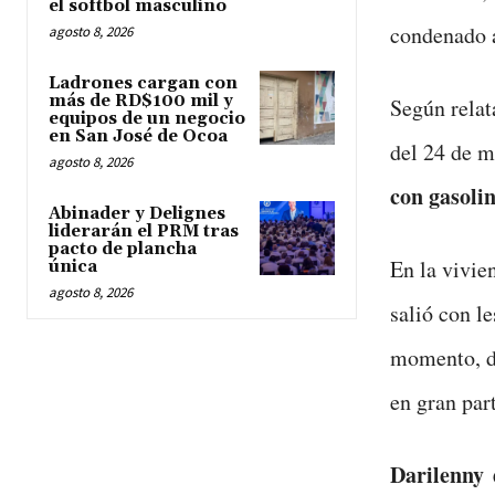
el softbol masculino
condenado 
agosto 8, 2026
Ladrones cargan con
más de RD$100 mil y
Según relat
equipos de un negocio
en San José de Ocoa
del 24 de 
agosto 8, 2026
con gasoli
Abinader y Delignes
liderarán el PRM tras
pacto de plancha
En la vivie
única
agosto 8, 2026
salió con l
momento, de
en gran par
Darilenny 