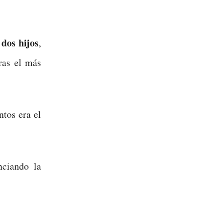
dos hijos
s
,
ras el más
tos era el
nciando la