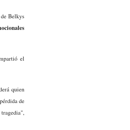
s de Belkys
mocionales
mpartió el
derá quien
 pérdida de
tragedia",