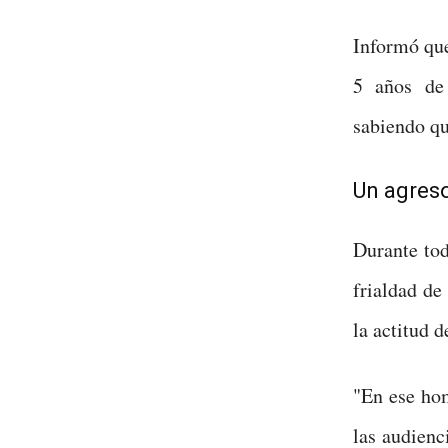
Informó que
5 años de
sabiendo qu
Un agreso
Durante tod
frialdad de
la actitud d
"En ese hom
las audienc