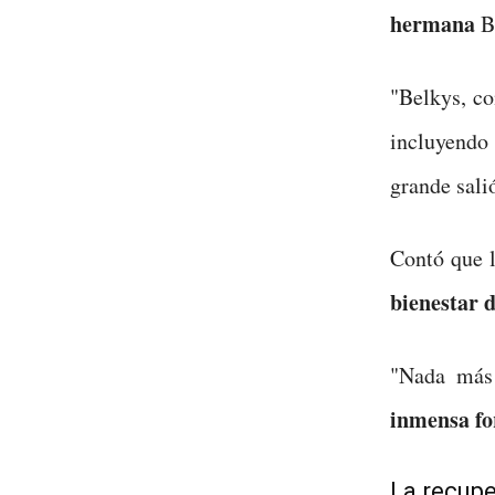
hermana
B
"Belkys, co
incluyendo 
grande salió
Contó que 
bienestar d
"Nada más 
inmensa fo
La recupe