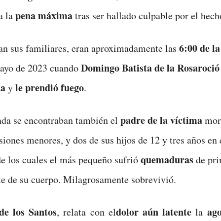
pena máxima
a la
tras ser hallado culpable por el hech
6:00 de l
an sus familiares, eran aproximadamente las
Domingo Batista de la Rosa
roció
mayo de 2023 cuando
na
le prendió fuego
y
.
padre de la víctima
nda se encontraban también el
mort
esiones menores, y dos de sus hijos de 12 y tres años en 
quemaduras
 los cuales el más pequeño sufrió
de pri
te de su cuerpo. Milagrosamente sobrevivió.
de los Santos
dolor aún latente
ago
, relata con el
la