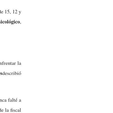
de 15, 12 y
icológico
,
frentar la
os
describió
ca falté a
e la fiscal