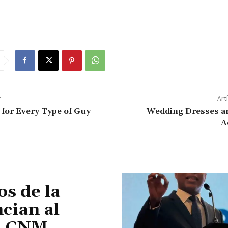
r
Art
t for Every Type of Guy
Wedding Dresses a
A
os de la
cian al
el CNM