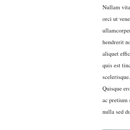
Nullam vita
orci ut ven
ullamcorper
hendrerit n
aliquet eff
quis est ti
scelerisque
Quisque ero
ac pretium 
nulla sed d