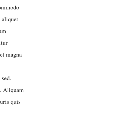
 commodo
 aliquet
iam
tur
eget magna
 sed.
t. Aliquam
uris quis