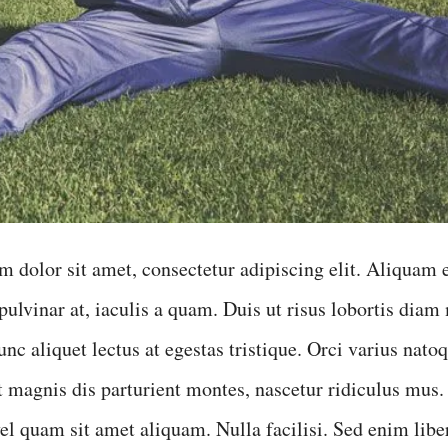
 dolor sit amet, consectetur adipiscing elit. Aliquam e
pulvinar at, iaculis a quam. Duis ut risus lobortis diam
nc aliquet lectus at egestas tristique. Orci varius nato
t magnis dis parturient montes, nascetur ridiculus mus.
 quam sit amet aliquam. Nulla facilisi. Sed enim libe