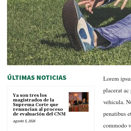
ÚLTIMAS NOTICIAS
Lorem ipsum
placerat ac 
Ya son tres los
magistrados de la
vehicula. Nu
Suprema Corte que
renuncian al proceso
penatibus e
de evaluación del CNM
agosto 5, 2026
commodo vel