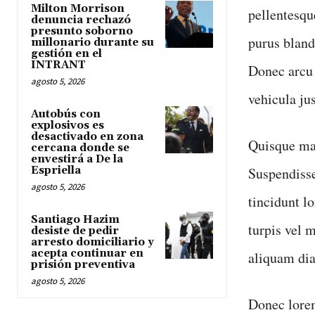
Milton Morrison
pellentesqu
denuncia rechazó
presunto soborno
purus blandi
millonario durante su
gestión en el
INTRANT
Donec arcu 
agosto 5, 2026
vehicula ju
Autobús con
explosivos es
desactivado en zona
Quisque mas
cercana donde se
envestirá a De la
Espriella
Suspendisse
agosto 5, 2026
tincidunt l
Santiago Hazim
turpis vel m
desiste de pedir
arresto domiciliario y
acepta continuar en
aliquam dia
prisión preventiva
agosto 5, 2026
Donec lorem