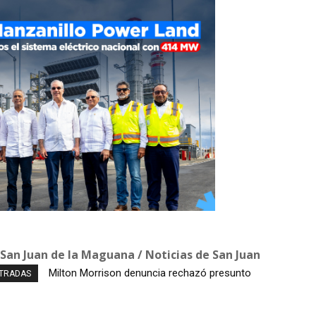
 San Juan de la Maguana / Noticias de San Juan
Milton Morrison denuncia rechazó presunto
Autobús con explosivos es desactivado en zona
NTRADAS
soborno millonario durante su gestión en el
cercana donde se envestirá a De la Espriella
INTRANT