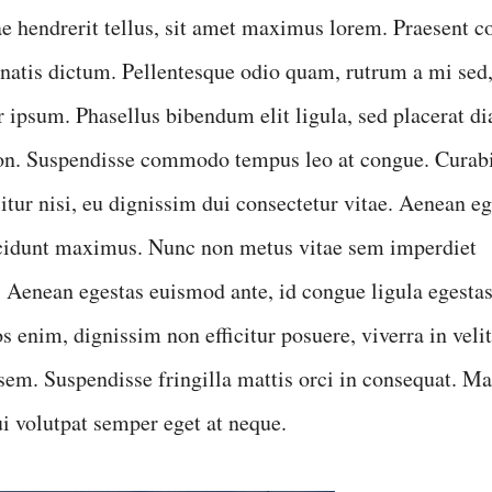
e hendrerit tellus, sit amet maximus lorem. Praesent
enatis dictum. Pellentesque odio quam, rutrum a mi sed,
 ipsum. Phasellus bibendum elit ligula, sed placerat d
on. Suspendisse commodo tempus leo at congue. Curabi
icitur nisi, eu dignissim dui consectetur vitae. Aenean 
ncidunt maximus. Nunc non metus vitae sem imperdiet
. Aenean egestas euismod ante, id congue ligula egestas
s enim, dignissim non efficitur posuere, viverra in veli
sem. Suspendisse fringilla mattis orci in consequat. Ma
ui volutpat semper eget at neque.