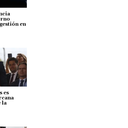
ncia
orno
gestión en
s es
ercana
 la