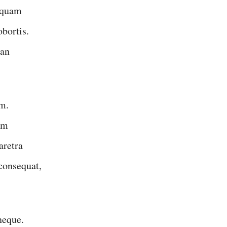
liquam
obortis.
ean
im.
am
aretra
 consequat,
neque.