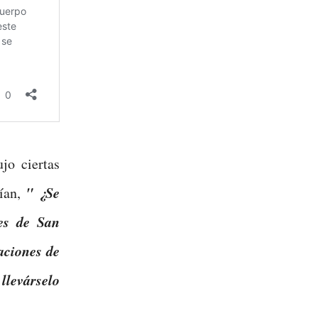
jo ciertas
" ¿Se
cían,
les de San
aciones de
llevárselo