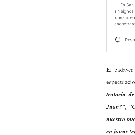
El cadáver
especulacio
trataría d
Juan?", "C
nuestro pue
en horas t