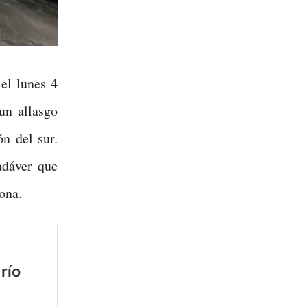
el lunes 4
un allasgo
n del sur.
adáver que
ona.