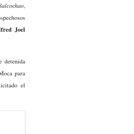
Salcochao
,
ospechosos
lfred Joel
e detenida
 Moca para
icitado el