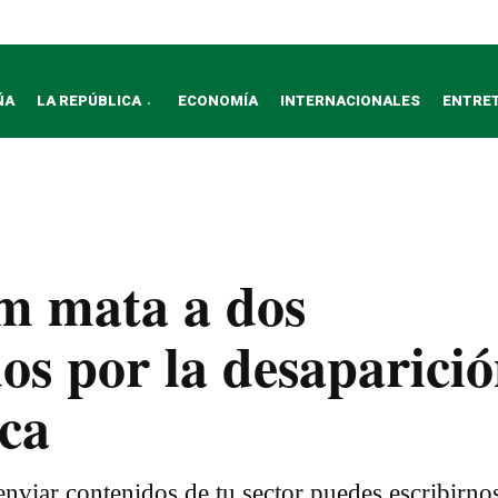
ÑA
LA REPÚBLICA
ECONOMÍA
INTERNACIONALES
ENTRE
m mata a dos
os por la desaparici
oca
nviar contenidos de tu sector puedes escribirno