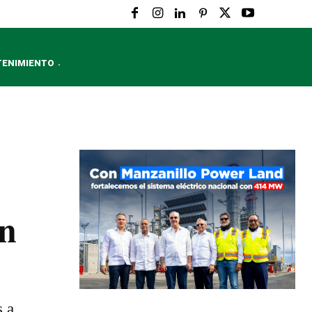
TENIMIENTO
ón
s a