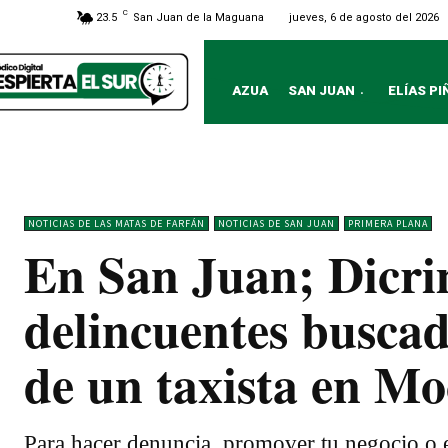
C
jueves, 6 de agosto del 2026
23.5
San Juan de la Maguana
AZUA
SAN JUAN
ELÍAS PI
NOTICIAS DE LAS MATAS DE FARFÁN
NOTICIAS DE SAN JUAN
PRIMERA PLANA
En San Juan; Dicri
delincuentes buscad
de un taxista en M
Para hacer denuncia, promover tu negocio o e