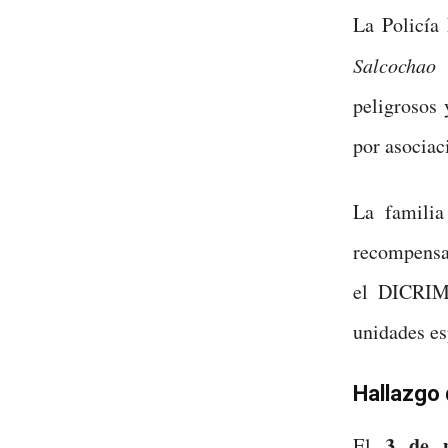
La Policía 
Salcochao
peligrosos 
por asociac
La familia
recompensa
el DICRIM 
unidades es
Hallazgo 
3 de 
El