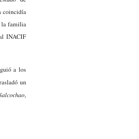
 coincidía
 la familia
 al INACIF
guió a los
trasladó un
Salcochao
,