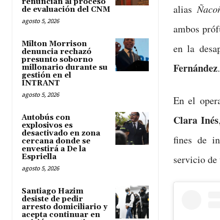
renuncian al proceso
alias
Ñaco
de evaluación del CNM
agosto 5, 2026
ambos prófu
Milton Morrison
en la desa
denuncia rechazó
presunto soborno
Fernández
.
millonario durante su
gestión en el
INTRANT
agosto 5, 2026
En el oper
Autobús con
Clara Inés
explosivos es
desactivado en zona
fines de in
cercana donde se
envestirá a De la
Espriella
servicio de
agosto 5, 2026
Santiago Hazim
desiste de pedir
arresto domiciliario y
acepta continuar en