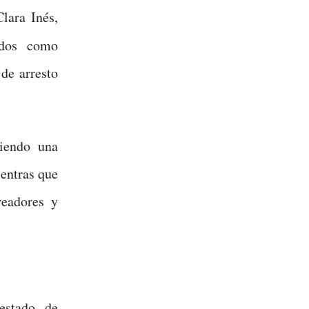
lara Inés,
cados como
de arresto
ciendo una
entras que
readores y
estado de