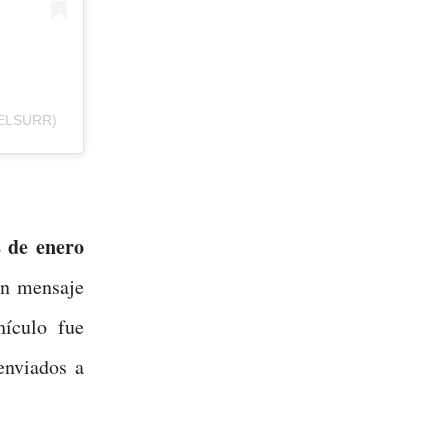
AELSURR)
 de enero
un mensaje
hículo fue
enviados a