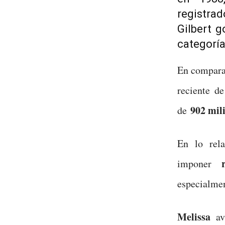
registra
Gilbert 
categoría
En comparac
reciente d
902 mil
de
En lo rela
imponer
especialme
Melissa
ava