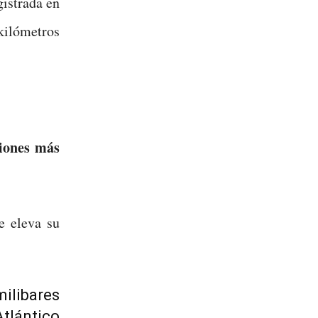
gistrada en
kilómetros
iones más
e eleva su
milibares
lántico