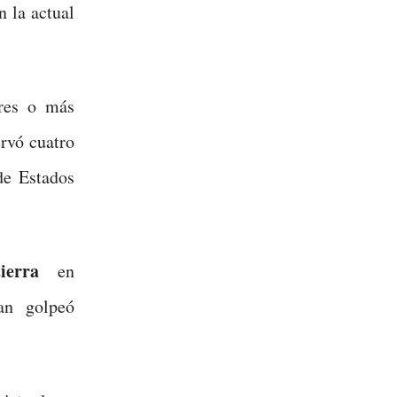
n la actual
tres o más
rvó cuatro
de Estados
ierra
en
an golpeó