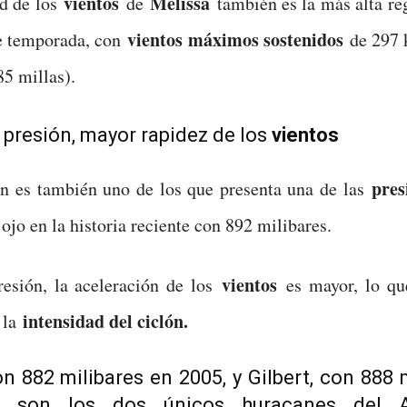
vientos
Melissa
ad de los
de
también es la más alta re
vientos máximos sostenidos
de temporada, con
de 297 
85 millas).
presión, mayor rapidez de los
vientos
pres
án es también uno de los que presenta una de las
ojo en la historia reciente con 892 milibares.
vientos
esión, la aceleración de los
es mayor, lo qu
intensidad del ciclón.
 la
n 882 milibares en 2005, y Gilbert, con 888 
, son los dos únicos huracanes del At