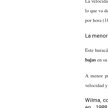
La velocid
lo que va 
por hora (1
La menor 
Este hurac
bajas
en su 
A menor pr
velocidad y
Wilma, co
en 1988