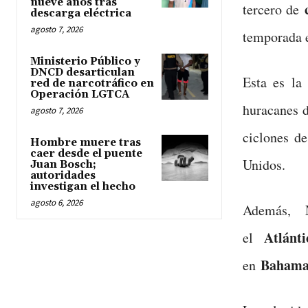
nueve años tras
tercero de
descarga eléctrica
agosto 7, 2026
temporada 
Ministerio Público y
DNCD desarticulan
Esta es la
red de narcotráfico en
Operación LGTCA
huracanes 
agosto 7, 2026
ciclones d
Hombre muere tras
caer desde el puente
Unidos.
Juan Bosch;
autoridades
investigan el hecho
agosto 6, 2026
Además,
Atlánti
el
Bahama
en