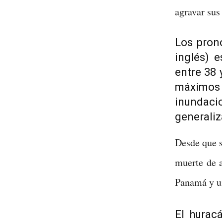
agravar su
Los pron
inglés) 
entre 38 
máximos 
inundac
generaliz
Desde que 
muerte de 
Panamá y u
El hurac