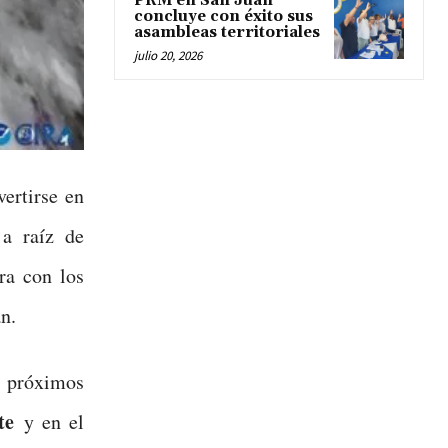
PRM en San Juan
concluye con éxito sus
asambleas territoriales
julio 20, 2026
ertirse en
 a raíz de
ra con los
n.
próximos
te
y en el