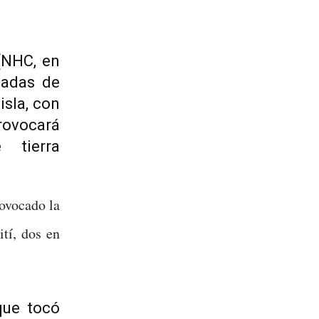
(NHC, en
ladas de
isla, con
rovocará
 tierra
ovocado la
ití, dos en
que tocó