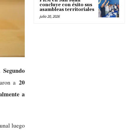
PRM en San Juan
concluye con éxito sus
asambleas territoriales
julio 20, 2026
Segundo
el
20
aron a
almente a
unal luego