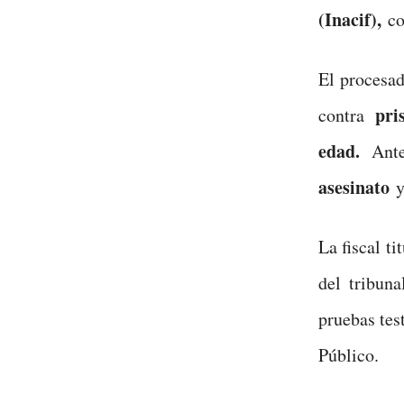
(Inacif),
co
El procesad
pris
contra
edad.
Antes
asesinato
La fiscal t
del tribun
pruebas tes
Público.