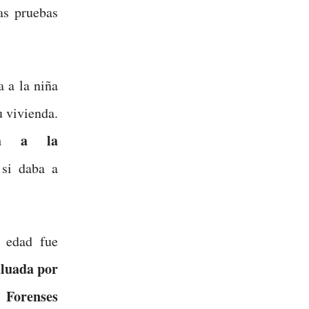
las pruebas
 a la niña
u vivienda.
ba a la
si daba a
e edad fue
luada por
orenses