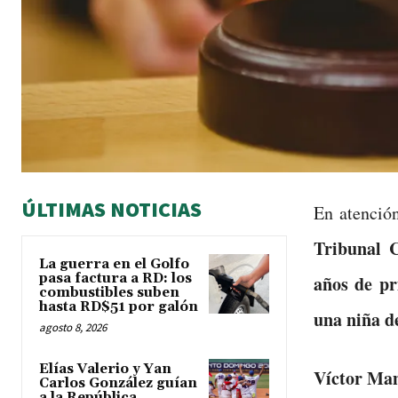
ÚLTIMAS NOTICIAS
En atenció
Tribunal C
La guerra en el Golfo
pasa factura a RD: los
años de pr
combustibles suben
hasta RD$51 por galón
una niña d
agosto 8, 2026
Elías Valerio y Yan
Víctor Man
Carlos González guían
a la República