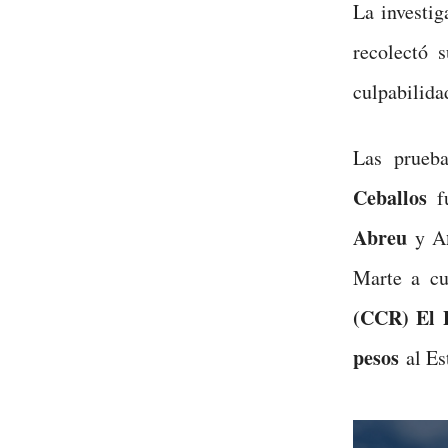
La investig
recolectó 
culpabilida
Las prueba
Ceballos
fu
Abreu
y A
Marte a c
(CCR) El P
pesos
al Es