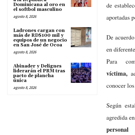
de establec
Dominicana al oro en
el softbol masculino
aportadas p
agosto 8, 2026
Ladrones cargan con
más de RD$100 mil y
De acuerdo 
equipos de un negocio
en San José de Ocoa
en diferent
agosto 8, 2026
Para co
Abinader y Delignes
liderarán el PRM tras
víctima,
ad
pacto de plancha
única
conocer los
agosto 8, 2026
Según esta
agredida en
persona