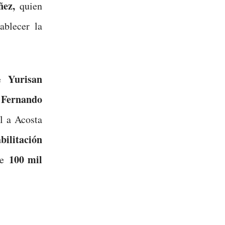
ñez,
quien
ablecer la
Yurisan
e
 Fernando
l a Acosta
ilitación
100 mil
de