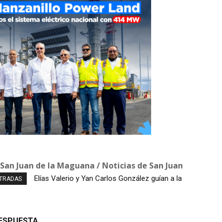
 San Juan de la Maguana / Noticias de San Juan
Elías Valerio y Yan Carlos González guían a la
Ladrones cargan con más de RD$100 mil y
NTRADAS
República Dominicana al oro en el softbol
equipos de un negocio en San José de Ocoa
masculino
RESPUESTA