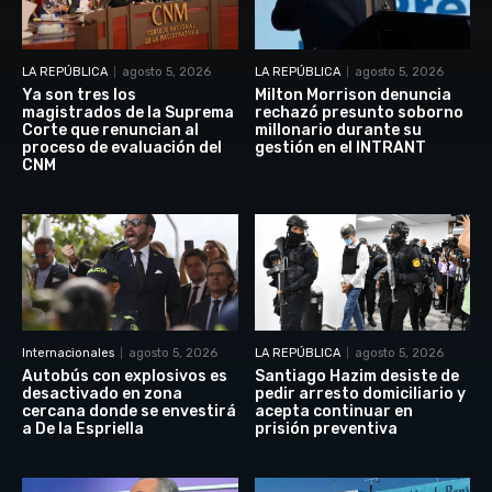
LA REPÚBLICA
agosto 5, 2026
LA REPÚBLICA
agosto 5, 2026
Ya son tres los
Milton Morrison denuncia
magistrados de la Suprema
rechazó presunto soborno
Corte que renuncian al
millonario durante su
proceso de evaluación del
gestión en el INTRANT
CNM
Internacionales
agosto 5, 2026
LA REPÚBLICA
agosto 5, 2026
Autobús con explosivos es
Santiago Hazim desiste de
desactivado en zona
pedir arresto domiciliario y
cercana donde se envestirá
acepta continuar en
a De la Espriella
prisión preventiva